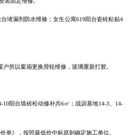
晃动安装固定维修。
4洗漱台堵漏剂防水维修；女生公寓619阳台瓷砖粘贴4
6共3个窗户所以窗扇更换滑轮维修，玻璃重新打胶。
9、14-10阳台墙砖松动修补共6㎡；战训基地14-3、14-
比价单》，按照最低价中标原则确定施工单位。