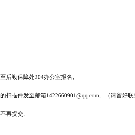
至后勤保障处204办公室报名。
料的扫描件发至邮箱
1422660901@qq.com
。（请留好联
可不再提交。