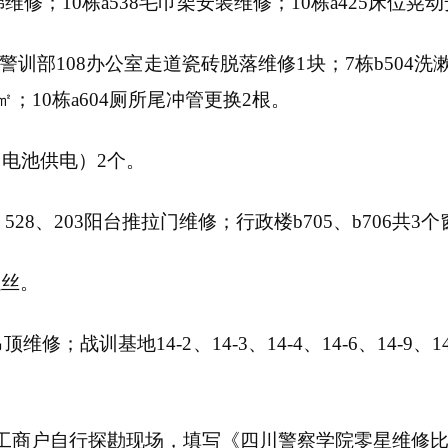
梯维修；10栋a538毛巾架安装维修；10栋a425床位
1块；警训部108办公室走道瓷砖脱落维修1块；7栋b50
；10栋a604厕所尾冲管更换2根。
（电池供电）2个。
、528、203阳台推拉门维修；行政楼b705、b70
螺丝。
所吊顶维修；战训基地14-2、14-3、14-4、14-6、14-
体工商户自行探勘现场，填写《四川警察学院零星维修