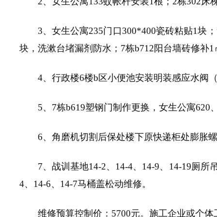
2、女生公寓133蚊帐杆安装1根；2栋302床
3、女生公寓235门口300*400瓷砖粘贴
块，洗漱台堵漏剂防水；7栋b712阳台墙砖修补1㎡
4、行政楼6楼b区小便池安装明装感应水阀
5、7栋b619塑钢门制作更换，女生公寓620
6、角磨机切割后保处楼下原快递柜处膨胀
7、战训基地14-2、14-4、14-9、14-19厕
4、14-6、14-7马桶盖松动维修。
维修预算控制价：5700元。施工企业或个