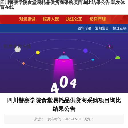
四川警察学院食堂易耗品供货商采购项目询比结果公告-凯发体
育在线
领导信箱
通知通告
快速链接
凯发体育在线
四川警察学院食堂易耗品供货商采购项目询比
结果公告
来源：
发布时间：2025-12-19
浏览：