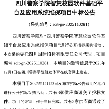
四川警察学院智慧校园软件基础平
台及应用系统维保项目中标公告
（采购编号：
）
scit-gn-2025110281
四川警察学院对
“四川警察学院智慧校园软件基
础平台及应用系统维保项目”进行
公开招标采购活动
，
委托四川国际招标有限责任公司代理，项目
本次
采购
编号
:scit-gn-2025110281，本项目的邀请信息于202
5
年
12
月
1
日在四川警察学院
凯发体育在线官网
上发布。
本项目于
202
5
年
12
月
23
日发布在
招标公告
载明的地点
共有
3家供应商递交了投标文
进行
公开招标采购活动
，
件。
共有
3家供应商通过了
项目的评审工作于当日完成。