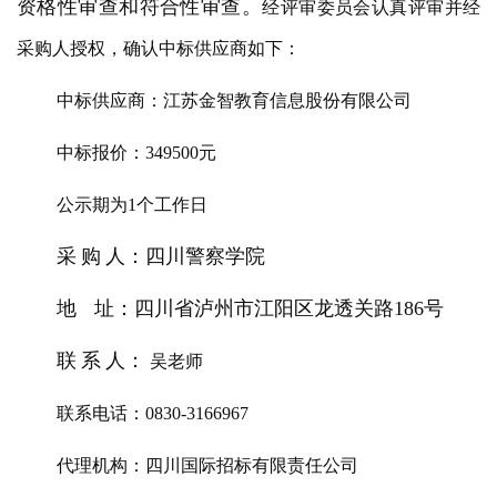
资格性审查和符合性审查。
经
评审委员会
认真评审
并经
采购人授权
，
确认
中标供应商
如下
：
中标供应商：
江苏金智教育信息股份有限公司
中标
报价：
349500元
公示期为
1个工作
日
采
购
人：四川警察学院
地
址：四川省泸州市江阳区龙透关路
186号
联
系
人：
吴老师
联系电话：
0830-3166967
代理机构：四川国际招标有限责任公司